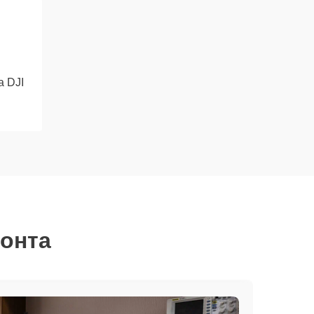
 DJI
монта