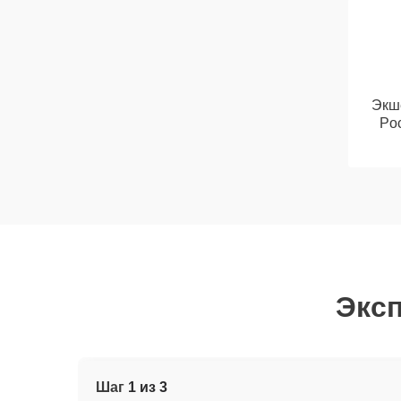
Экш
Poc
Эксп
Шаг
1 из 3