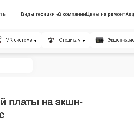
-16
Виды техники
О компании
Цены на ремонт
Ак
VR система
Стедикам
Экшен-кам
ой платы
на экшн-
е