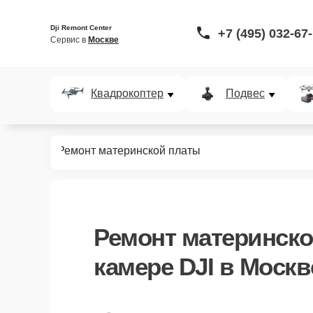
Dji Remont Center
+7 (495) 032-67
Сервис в 
Москве
Квадрокоптер
Подвес
кшн-камер
Ремонт материнской платы
Ремонт материнск
камере DJI в Москв