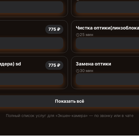
Чистка оптики(линзоблока
775 ₽
25 мин
дера) sd
Замена оптики
775 ₽
30 мин
Показать всё
Полный список услуг для «
Экшен-камера
» — по звонку или в чате