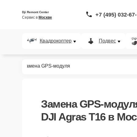
Dji Remont Center
+7 (495) 032-67
Сервис в 
Москве
Квадрокоптер
Подвес
gras T16
Замена GPS-модуля
Замена GPS-модул
DJI Agras T16 в Мо