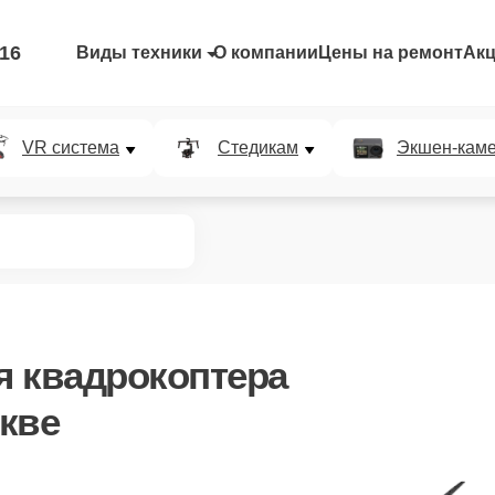
-16
Виды техники
О компании
Цены на ремонт
Ак
VR система
Стедикам
Экшен-кам
я квадрокоптера
скве