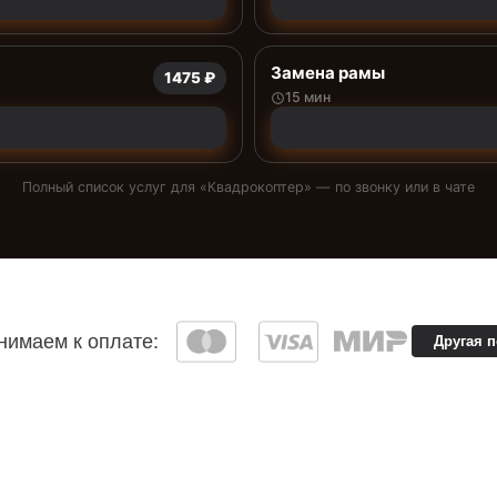
Замена рамы
1475 ₽
15 мин
Полный список услуг для «
Квадрокоптер
» — по звонку или в чате
имаем к оплате:
Другая 