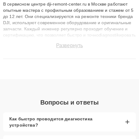
В сервисном центре dji-remont-center.ru в Москве работают
опытные мастера с профильным образованием и стажем от 5
до 12 лет. Они специализируются на ремонте техники бренда
DJI, используют современное оборудование и оригинальные
запчасти. Каждый инженер регулярно проходит обучение и
сертификацию, что позволяет быстро и точноdiagnostikировать
поломки и восстанавливать технику с сохранением гарантии
Развернуть
до 3 лет. Наши мастера решают сложные случаи: от замены
матриц и материнских плат до ремонта после залития и
восстановления данных. Благодаря высокой квалификации и
ответственному подходу клиенты получают быстрый,
качественный ремонт и понятные объяснения по результатам
диагностики.
Вопросы и ответы
Как быстро проводится диагностика
+
устройства?