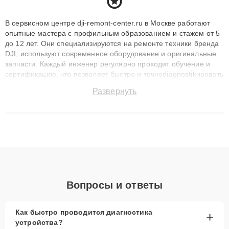
В сервисном центре dji-remont-center.ru в Москве работают
опытные мастера с профильным образованием и стажем от 5
до 12 лет. Они специализируются на ремонте техники бренда
DJI, используют современное оборудование и оригинальные
запчасти. Каждый инженер регулярно проходит обучение и
сертификацию, что позволяет быстро и точноdiagnostikировать
поломки и восстанавливать технику с сохранением гарантии
Развернуть
до 3 лет. Наши мастера решают сложные случаи: от замены
матриц и материнских плат до ремонта после залития и
восстановления данных. Благодаря высокой квалификации и
ответственному подходу клиенты получают быстрый,
качественный ремонт и понятные объяснения по результатам
диагностики.
Вопросы и ответы
Как быстро проводится диагностика
+
устройства?