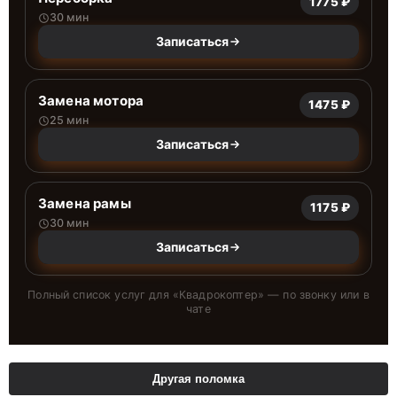
1775 ₽
30 мин
Записаться
Замена мотора
1475 ₽
25 мин
Записаться
Замена рамы
1175 ₽
30 мин
Записаться
Полный список услуг для «
Квадрокоптер
» — по звонку или в
чате
Другая поломка