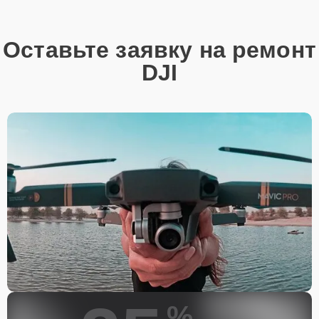
Наличие запчастей и их
качество
Оставьте заявку на ремонт
DJI
Компания располагает собственными складами для получения
быстрого доступа к более 3 000 запчастям (оригинальные и
качественные аналоги). Клиенты нашего сервиса не ожидают
поступления запчастей, мастера приступают к ремонту сразу
после получения и диагностирования устройства.
Стоимость услуг и
запчастей
Для всех клиентов действуют демократичные и фиксированные
цены. Конечная стоимость работ обсуждается с клиентом и не в
коем случае не может измениться в процессе работ. Сервис не
навязывает клиентам дополнительные услуги и не
предусматривает скрытые платежи. Рассчитать предварительную
стоимость ремонта можно с помощью нашего
Калькулятора
.
Скорость диагностики и
%
ремонта