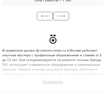
Опыт работы – 7 лет
В сервисном центре dji-remont-center.ru в Москве работают
опытные мастера с профильным образованием и стажем от 5
до 12 лет. Они специализируются на ремонте техники бренда
DJI, используют современное оборудование и оригинальные
запчасти. Каждый инженер регулярно проходит обучение и
сертификацию, что позволяет быстро и точноdiagnostikировать
поломки и восстанавливать технику с сохранением гарантии
Развернуть
до 3 лет. Наши мастера решают сложные случаи: от замены
матриц и материнских плат до ремонта после залития и
восстановления данных. Благодаря высокой квалификации и
ответственному подходу клиенты получают быстрый,
качественный ремонт и понятные объяснения по результатам