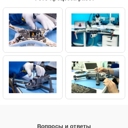
Если устройство свежей модели и есть планы на
активное использование устройства дольше
года, рекомендуется выбор оригинальных
запчастей.
При наличии планов в скором времени заменить
устройство на более современное, лучше
рассмотреть вариант с использованием
качественного аналога брендовой детали.
Так или иначе, при ремонте будут использованы исключительно
высококачественные запчасти, будь это 100% оригинал, или
надежные аналоги проверенных и зарекомендовавших себя
производителей.
Этапы ремонта
Для оперативного ремонта вашей техники нужно:
Позвонить по телефону горячей линии или
запросить обратный звонок через Форму заявки
для быстрого уточнения деталей.
Вопросы и ответы
Привезти устройство в ближайший центр или