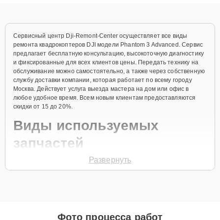
диагностики.
Сервисный центр Dji-Remont-Center осуществляет все виды
ремонта квадрокоптеров DJI модели Phantom 3 Advanced. Сервис
предлагает бесплатную консультацию, высокоточную диагностику
и фиксированные для всех клиентов цены. Передать технику на
обслуживание можно самостоятельно, а также через собственную
службу доставки компании, которая работает по всему городу
Москва. Действует услуга выезда мастера на дом или офис в
любое удобное время. Всем новым клиентам предоставляются
скидки от 15 до 20%.
Виды используемых
запчастей
Развернуть
Для ремонта квадрокоптера модели Phantom 3 Advanced
предлагаются как оригинальные комплектующие бренда DJI, так и
качественные аналоги фирменных деталей. Выбор варианта
запчастей или качества аналогичных комплектующих всегда
остается за клиентом.
Как определиться с выбором запчастей:
Фото процесса работ