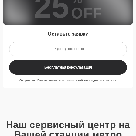
25
OFF
Наша компания ценит время клиентов и понимает важность
оперативного решения любых вопросов. В среднем, ремонт
занимает не более трех часов, поэтому в большинстве случаев
клиент сможет забрать свой гаджет в этот же день. При
Оставьте заявку
необходимости предоставляется услуга экспресс-ремонта.
Внимание! Устройство отправляется на ремонт только после
согласования вариантов запчастей и стоимости ремонта с
клиентом. Стоимость ремонта фиксируется и не может быть
изменена в процессе или после завершения работ.
Бесплатная консультация
Доставка или выезд
мастера
Отправляя, Вы соглашаетесь с
политикой конфиденциальности
Если у клиента нет времени или возможности для перемещения
крупногабаритной техники, он может заказать курьерскую
доставку или услугу выезда мастера. Специалист приедет в
удобное место и время, проведет тщательную диагностику и при
наличии оборудования осуществит оперативный ремонт.
Наш сервисный центр на
Как приехать в сервисный
Вашей станции метро