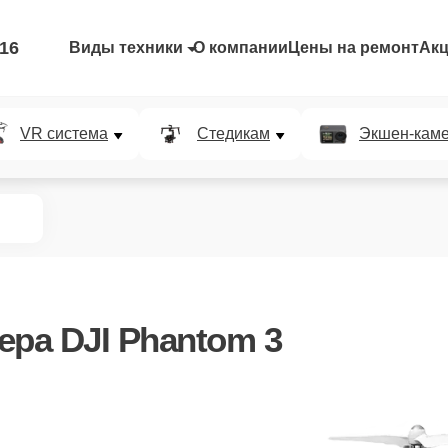
-16
Виды техники
О компании
Цены на ремонт
Ак
VR система
Стедикам
Экшен-кам
ера DJI Phantom 3