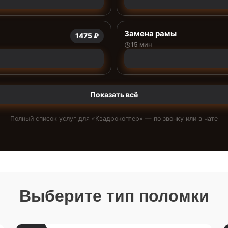
Замена рамы
1475 ₽
15 мин
Показать всё
Полный список услуг для «
Квадрокоптер
» — по звонку или в чате
Выберите тип поломки