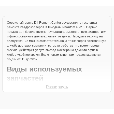
качественный ремонт и понятные объяснения по результатам
диагностики.
Сервисный центр Dji-Remont-Center осуществляет все виды
ремонта квадрокоптеров DJI модели Phantom 4 v2.0. Сервис
предлагает бесплатную консультацию, высокоточную диагностику
и фиксированные для всех клиентов цены. Передать технику на
обслуживание можно самостоятельно, а также через собственную
службу доставки компании, которая работает по всему городу
Москва. Действует услуга выезда мастера на дом или офис в
любое удобное время. Всем новым клиентам предоставляются
скидки от 15 до 20%.
Виды используемых
запчастей
Развернуть
Для ремонта квадрокоптера модели Phantom 4 v2.0 предлагаются
как оригинальные комплектующие бренда DJI, так и качественные
аналоги фирменных деталей. Выбор варианта запчастей или
качества аналогичных комплектующих всегда остается за
клиентом.