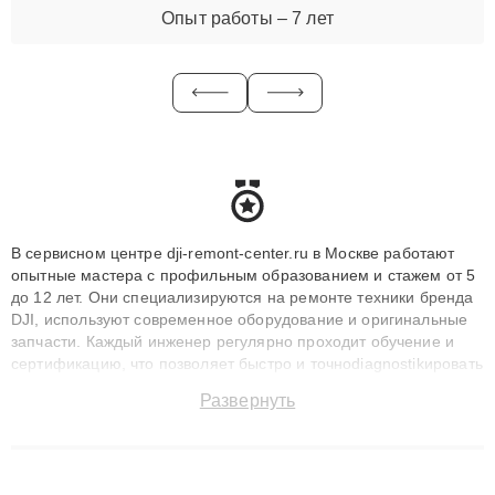
Опыт работы – 7 лет
В сервисном центре dji-remont-center.ru в Москве работают
опытные мастера с профильным образованием и стажем от 5
до 12 лет. Они специализируются на ремонте техники бренда
DJI, используют современное оборудование и оригинальные
запчасти. Каждый инженер регулярно проходит обучение и
сертификацию, что позволяет быстро и точноdiagnostikировать
поломки и восстанавливать технику с сохранением гарантии
Развернуть
до 3 лет. Наши мастера решают сложные случаи: от замены
матриц и материнских плат до ремонта после залития и
восстановления данных. Благодаря высокой квалификации и
ответственному подходу клиенты получают быстрый,