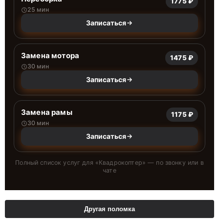
1775 ₽
25 мин
Записаться
Замена мотора
1475 ₽
30 мин
Записаться
Замена рамы
1175 ₽
30 мин
Записаться
Полный список услуг для «
Квадрокоптер
» — по звонку или в
чате
Другая поломка