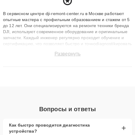
В сервисном центре dji-remont-center.ru в Москве работают
опытные мастера с профильным образованием и стажем от 5
до 12 лет. Они специализируются на ремонте техники бренда
DJI, используют современное оборудование и оригинальные
запчасти. Каждый инженер регулярно проходит обучение и
сертификацию, что позволяет быстро и точноdiagnostikировать
поломки и восстанавливать технику с сохранением гарантии
Развернуть
до 3 лет. Наши мастера решают сложные случаи: от замены
матриц и материнских плат до ремонта после залития и
восстановления данных. Благодаря высокой квалификации и
ответственному подходу клиенты получают быстрый,
качественный ремонт и понятные объяснения по результатам
диагностики.
Вопросы и ответы
Как быстро проводится диагностика
+
устройства?