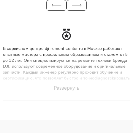
В сервисном центре dji-remont-center.ru в Москве работают
опытные мастера с профильным образованием и стажем от 5
до 12 лет. Они специализируются на ремонте техники бренда
DJI, используют современное оборудование и оригинальные
запчасти. Каждый инженер регулярно проходит обучение и
сертификацию, что позволяет быстро и точноdiagnostikировать
поломки и восстанавливать технику с сохранением гарантии
Развернуть
до 3 лет. Наши мастера решают сложные случаи: от замены
матриц и материнских плат до ремонта после залития и
восстановления данных. Благодаря высокой квалификации и
ответственному подходу клиенты получают быстрый,
качественный ремонт и понятные объяснения по результатам
диагностики.