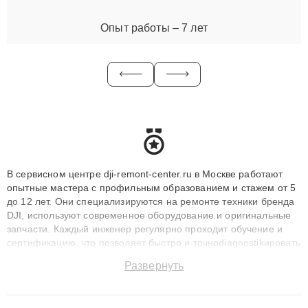
Опыт работы – 7 лет
В сервисном центре dji-remont-center.ru в Москве работают
опытные мастера с профильным образованием и стажем от 5
до 12 лет. Они специализируются на ремонте техники бренда
DJI, используют современное оборудование и оригинальные
запчасти. Каждый инженер регулярно проходит обучение и
сертификацию, что позволяет быстро и точноdiagnostikировать
поломки и восстанавливать технику с сохранением гарантии
Развернуть
до 3 лет. Наши мастера решают сложные случаи: от замены
матриц и материнских плат до ремонта после залития и
восстановления данных. Благодаря высокой квалификации и