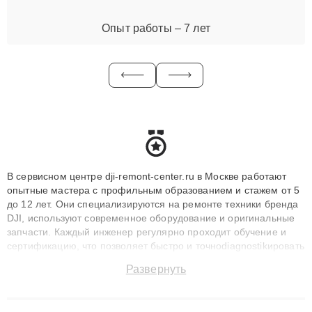
Опыт работы – 7 лет
В сервисном центре dji-remont-center.ru в Москве работают
опытные мастера с профильным образованием и стажем от 5
до 12 лет. Они специализируются на ремонте техники бренда
DJI, используют современное оборудование и оригинальные
запчасти. Каждый инженер регулярно проходит обучение и
сертификацию, что позволяет быстро и точноdiagnostikировать
поломки и восстанавливать технику с сохранением гарантии
Развернуть
до 3 лет. Наши мастера решают сложные случаи: от замены
матриц и материнских плат до ремонта после залития и
восстановления данных. Благодаря высокой квалификации и