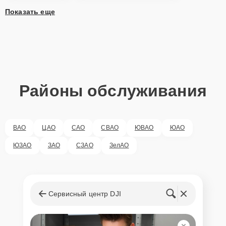
Показать еще
Районы обслуживания
ВАО
ЦАО
САО
СВАО
ЮВАО
ЮАО
ЮЗАО
ЗАО
СЗАО
ЗелАО
Сервисный центр DJI