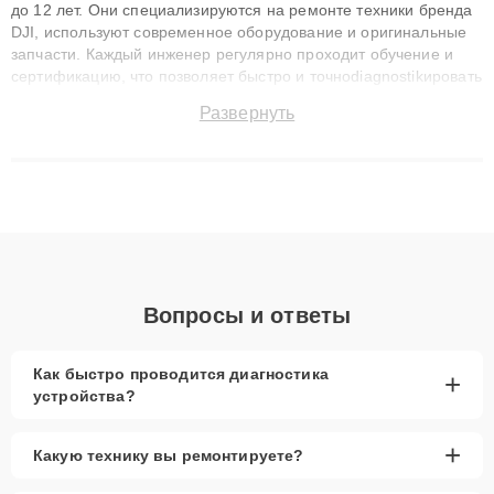
до 12 лет. Они специализируются на ремонте техники бренда
DJI, используют современное оборудование и оригинальные
запчасти. Каждый инженер регулярно проходит обучение и
сертификацию, что позволяет быстро и точноdiagnostikировать
поломки и восстанавливать технику с сохранением гарантии
Развернуть
до 3 лет. Наши мастера решают сложные случаи: от замены
матриц и материнских плат до ремонта после залития и
восстановления данных. Благодаря высокой квалификации и
ответственному подходу клиенты получают быстрый,
качественный ремонт и понятные объяснения по результатам
диагностики.
Вопросы и ответы
Как быстро проводится диагностика
+
устройства?
+
Какую технику вы ремонтируете?