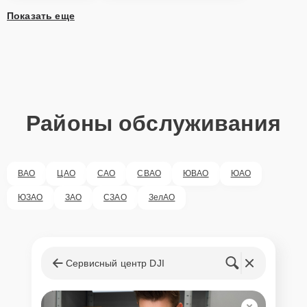
Показать еще
Районы обслуживания
ВАО
ЦАО
САО
СВАО
ЮВАО
ЮАО
ЮЗАО
ЗАО
СЗАО
ЗелАО
Сервисный центр DJI