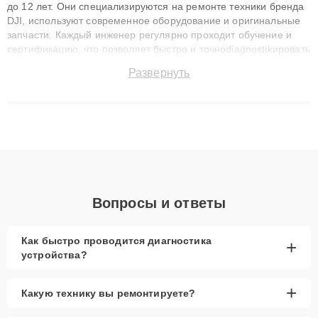
до 12 лет. Они специализируются на ремонте техники бренда
DJI, используют современное оборудование и оригинальные
запчасти. Каждый инженер регулярно проходит обучение и
сертификацию, что позволяет быстро и точноdiagnostikировать
поломки и восстанавливать технику с сохранением гарантии
Развернуть
до 3 лет. Наши мастера решают сложные случаи: от замены
матриц и материнских плат до ремонта после залития и
восстановления данных. Благодаря высокой квалификации и
ответственному подходу клиенты получают быстрый,
качественный ремонт и понятные объяснения по результатам
диагностики.
Вопросы и ответы
Как быстро проводится диагностика
+
устройства?
+
Какую технику вы ремонтируете?