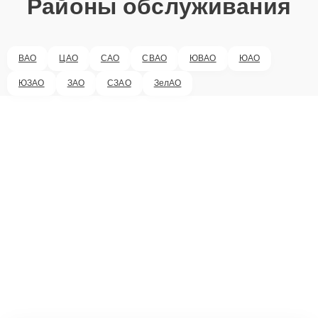
Районы обслуживания
ВАО
ЦАО
САО
СВАО
ЮВАО
ЮАО
ЮЗАО
ЗАО
СЗАО
ЗелАО