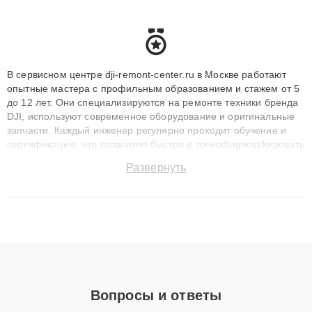
В сервисном центре dji-remont-center.ru в Москве работают
опытные мастера с профильным образованием и стажем от 5
до 12 лет. Они специализируются на ремонте техники бренда
DJI, используют современное оборудование и оригинальные
запчасти. Каждый инженер регулярно проходит обучение и
сертификацию, что позволяет быстро и точноdiagnostikировать
поломки и восстанавливать технику с сохранением гарантии
Развернуть
до 3 лет. Наши мастера решают сложные случаи: от замены
матриц и материнских плат до ремонта после залития и
восстановления данных. Благодаря высокой квалификации и
ответственному подходу клиенты получают быстрый,
качественный ремонт и понятные объяснения по результатам
диагностики.
Вопросы и ответы