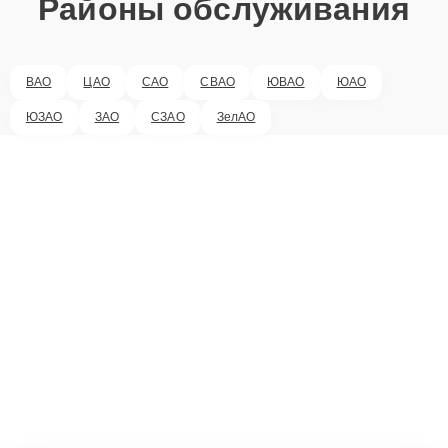
Районы обслуживания
ВАО
ЦАО
САО
СВАО
ЮВАО
ЮАО
ЮЗАО
ЗАО
СЗАО
ЗелАО