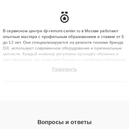
В сервисном центре dji-remont-center.ru в Москве работают
опытные мастера с профильным образованием и стажем от 5
до 12 лет. Они специализируются на ремонте техники бренда
DJI, используют современное оборудование и оригинальные
запчасти. Каждый инженер регулярно проходит обучение и
сертификацию, что позволяет быстро и точноdiagnostikировать
поломки и восстанавливать технику с сохранением гарантии
Развернуть
до 3 лет. Наши мастера решают сложные случаи: от замены
матриц и материнских плат до ремонта после залития и
восстановления данных. Благодаря высокой квалификации и
ответственному подходу клиенты получают быстрый,
качественный ремонт и понятные объяснения по результатам
диагностики.
Вопросы и ответы