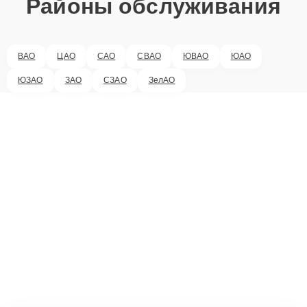
Районы обслуживания
ВАО
ЦАО
САО
СВАО
ЮВАО
ЮАО
ЮЗАО
ЗАО
СЗАО
ЗелАО