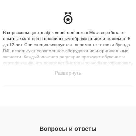
В сервисном центре dji-remont-center.ru в Москве работают
опытные мастера с профильным образованием и стажем от 5
до 12 лет. Они специализируются на ремонте техники бренда
DJI, используют современное оборудование и оригинальные
запчасти. Каждый инженер регулярно проходит обучение и
сертификацию, что позволяет быстро и точноdiagnostikировать
поломки и восстанавливать технику с сохранением гарантии
Развернуть
до 3 лет. Наши мастера решают сложные случаи: от замены
матриц и материнских плат до ремонта после залития и
восстановления данных. Благодаря высокой квалификации и
ответственному подходу клиенты получают быстрый,
качественный ремонт и понятные объяснения по результатам
диагностики.
Вопросы и ответы