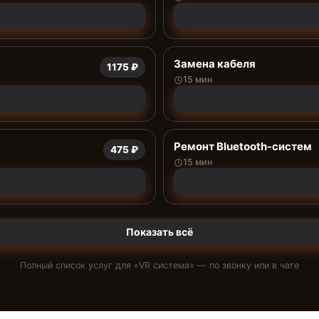
Замена кабеля
1175 ₽
15 мин
Ремонт Bluetooth-систем
475 ₽
15 мин
Показать всё
Полный список услуг для «
VR система
» — по звонку или в чате