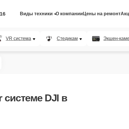
-16
Виды техники
О компании
Цены на ремонт
Ак
VR система
Стедикам
Экшен-кам
r системе DJI в