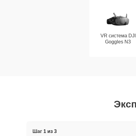
VR система DJI
Goggles N3
Эксп
Шаг
1 из 3