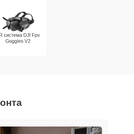
R система DJI Fpv
Goggles V2
монта