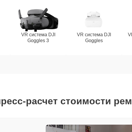
VR система DJI
VR система DJI
V
Goggles 3
Goggles
ресс-расчет стоимости ре